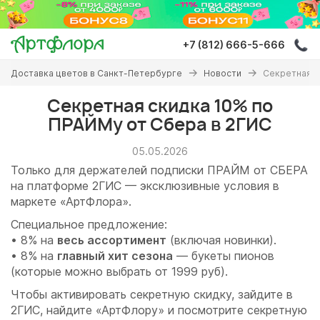
Перейти
к
основному
+7 (812) 666-5-666
содержанию
Вы
Доставка цветов в Санкт-Петербурге
Новости
Секретная с
здесь
Секретная скидка 10% по
ПРАЙМу от Сбера в 2ГИС
05.05.2026
Только для держателей подписки ПРАЙМ от СБЕРА
на платформе 2ГИС — эксклюзивные условия в
маркете «АртФлора».
Специальное предложение:
• 8% на
весь ассортимент
(включая новинки).
• 8% на
главный хит сезона
— букеты пионов
(которые можно выбрать от 1999 руб).
Чтобы активировать секретную скидку, зайдите в
2ГИС, найдите «АртФлору» и посмотрите секретную