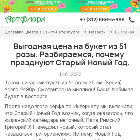
Перейти
к
основному
+7 (812) 666-5-666
содержанию
Вы
Доставка цветов в Санкт-Петербурге
Новости
Выгодная це
здесь
Выгодная цена на букет из 51
розы. Разбираемся, почему
празднуют Старый Новый Год.
13.01.2022
Такой шикарный букет из 51 розы 35 см (Кения)
всего 2490р. Смотрится на миллион! Ваша любимая
будет в восторге.
После недолгого сёрфа по Интернету мы выяснили,
что Старый Новый Год возник, когда оказалось, что
юлианский календарь неточный. Папа Римский
Григорий XIII внедрил новый, который стал
называться григорианским. По нему Новый Год