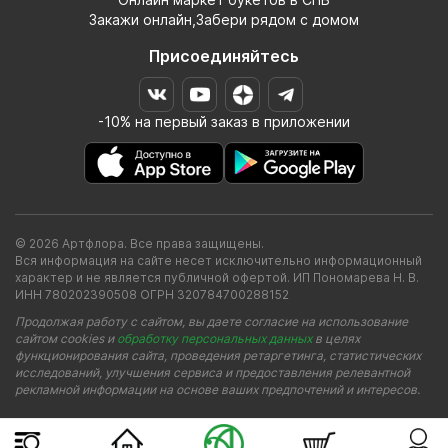
Закажи онлайн,Забери рядом с домом
Присоединяйтесь
-10% на первый заказ в приложении
© 2026 Артфлора. Все права защищены.
Вся информация на сайте несет исключительно информационный
характер и не является публичной офертой. ИП Пономарева Н. В.
ИНН 780202390508 ОГРН 320784700288152
Продолжая работу с сайтом, вы даете согласие на использование
сайтом cookies и
обработку персональных данных
в целях
функционирования сайта, проведения ретаргетинга, статистических
исследований, улучшения сервиса и предоставления релевантной
рекламной информации на основе ваших предпочтений и интересов.