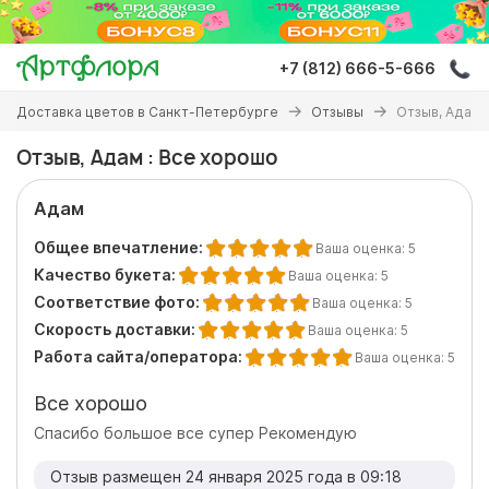
Перейти
к
основному
+7 (812) 666-5-666
содержанию
Вы
Доставка цветов в Санкт-Петербурге
Отзывы
Отзыв, Адам 
здесь
Отзыв, Адам : Все хорошо
Адам
Общее впечатление:
Ваша оценка:
5
Качество букета:
Ваша оценка:
5
Соответствие фото:
Ваша оценка:
5
Скорость доставки:
Ваша оценка:
5
Работа сайта/оператора:
Ваша оценка:
5
Все хорошо
Спасибо большое все супер Рекомендую
Отзыв размещен 24 января 2025 года в 09:18