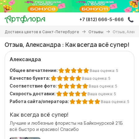
Перейти
к
основному
+7 (812) 666-5-666
содержанию
Вы
Доставка цветов в Санкт-Петербурге
Отзывы
Отзыв, Алекса
здесь
Отзыв, Александра : Как всегда всё супер!
Александра
Общее впечатление:
Ваша оценка:
5
Качество букета:
Ваша оценка:
5
Соответствие фото:
Ваша оценка:
5
Скорость доставки:
Ваша оценка:
5
Работа сайта/оператора:
Ваша оценка:
5
Как всегда всё супер!
Лучшие и любезные флористы на Байконурской 21Б
всё быстро и красиво! Спасибо