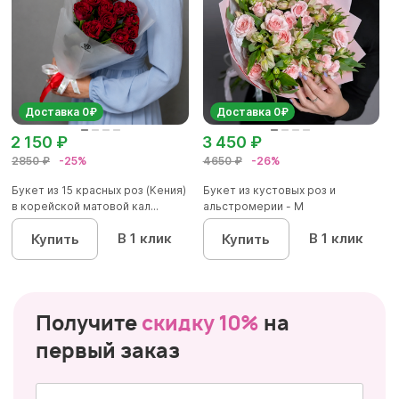
Доставка 0₽
Доставка 0₽
2 150 ₽
3 450 ₽
2850 ₽
-25%
4650 ₽
-26%
Букет из 15 красных роз (Кения)
Букет из кустовых роз и
в корейской матовой кал...
альстромерии - М
В 1 клик
В 1 клик
Купить
Купить
Получите
скидку 10%
на
первый заказ