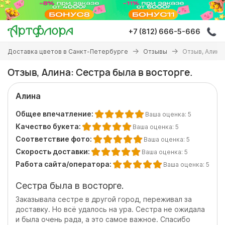
Перейти
к
основному
+7 (812) 666-5-666
содержанию
Вы
Доставка цветов в Санкт-Петербурге
Отзывы
Отзыв, Алина
здесь
Отзыв, Алина: Сестра была в восторге.
Алина
Общее впечатление:
Ваша оценка:
5
Качество букета:
Ваша оценка:
5
Соответствие фото:
Ваша оценка:
5
Скорость доставки:
Ваша оценка:
5
Работа сайта/оператора:
Ваша оценка:
5
Сестра была в восторге.
Заказывала сестре в другой город, переживал за
доставку. Но всё удалось на ура. Сестра не ожидала
и была очень рада, а это самое важное. Спасибо