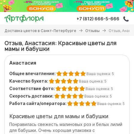
Перейти
к
основному
+7 (812) 666-5-666
содержанию
Вы
Доставка цветов в Санкт-Петербурге
Отзывы
Отзыв, Анаст
здесь
Отзыв, Анастасия: Красивые цветы для
мамы и бабушки
Анастасия
Общее впечатление:
Ваша оценка:
5
Качество букета:
Ваша оценка:
5
Соответствие фото:
Ваша оценка:
5
Скорость доставки:
Ваша оценка:
5
Работа сайта/оператора:
Ваша оценка:
5
Красивые цветы для мамы и бабушки
Понравилась свежесть малиновых роз и белых лилий
для бабушки. Очень хорошая упаковка с