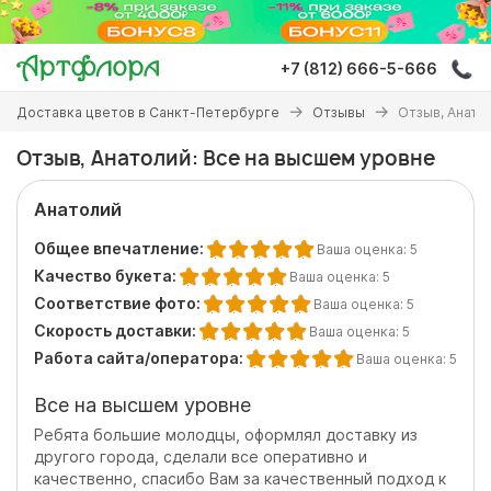
Перейти
к
основному
+7 (812) 666-5-666
содержанию
Вы
Доставка цветов в Санкт-Петербурге
Отзывы
Отзыв, Анато
здесь
Отзыв, Анатолий: Все на высшем уровне
Анатолий
Общее впечатление:
Ваша оценка:
5
Качество букета:
Ваша оценка:
5
Соответствие фото:
Ваша оценка:
5
Скорость доставки:
Ваша оценка:
5
Работа сайта/оператора:
Ваша оценка:
5
Все на высшем уровне
Ребята большие молодцы, оформлял доставку из
другого города, сделали все оперативно и
качественно, спасибо Вам за качественный подход к