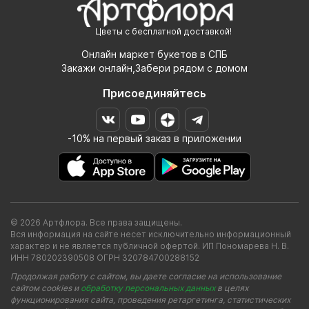
Цветы с бесплатной доставкой!
Онлайн маркет букетов в СПБ
Закажи онлайн,Забери рядом с домом
Присоединяйтесь
-10% на первый заказ в приложении
© 2026 Артфлора. Все права защищены.
Вся информация на сайте несет исключительно информационный
характер и не является публичной офертой. ИП Пономарева Н. В.
ИНН 780202390508 ОГРН 320784700288152
Продолжая работу с сайтом, вы даете согласие на использование
сайтом cookies и
обработку персональных данных
в целях
функционирования сайта, проведения ретаргетинга, статистических