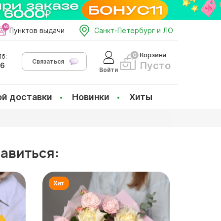
Пунктов выдачи
Санкт-Петербург и ЛО
Корзина
б:
Связаться
Пусто
66
Войти
ой доставки
Новинки
Хиты
равиться: