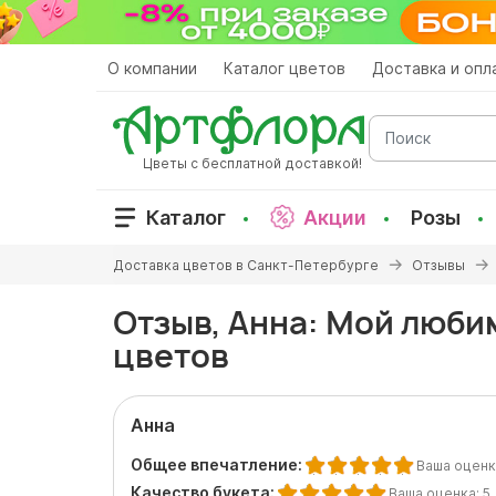
Перейти
к
основному
О компании
Каталог цветов
Доставка и опл
содержанию
Поиск
Цветы с бесплатной доставкой!
Каталог
Акции
Розы
Вы
Доставка цветов в Санкт-Петербурге
Отзывы
здесь
Отзыв, Анна: Мой люби
цветов
Анна
Общее впечатление:
Ваша оценк
Качество букета:
Ваша оценка:
5