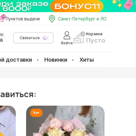
Пунктов выдачи
Санкт-Петербург и ЛО
Корзина
б:
Связаться
Пусто
66
Войти
ой доставки
Новинки
Хиты
равиться: