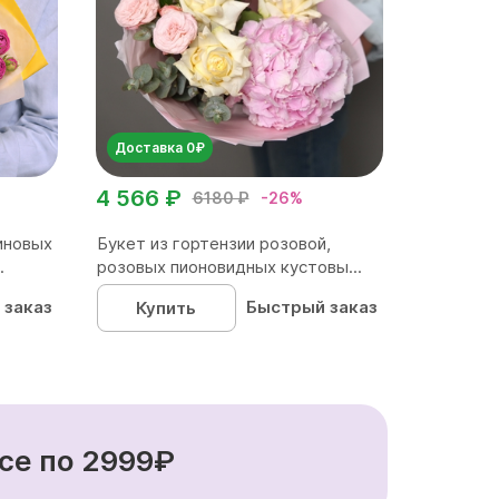
Доставка 0₽
4 566 ₽
6180 ₽
-26%
иновых
Букет из гортензии розовой,
.
розовых пионовидных кустовы...
 заказ
Быстрый заказ
Купить
се по 2999₽