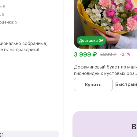
а:
5
:
5
оценка:
5
Доставка 0₽
сионально собранные,
кеты на праздники!
3 999 ₽
5800 ₽
-31%
Дофаминовый букет из мал
пионовидных кустовых роз..
Быстрый
Купить
В
31