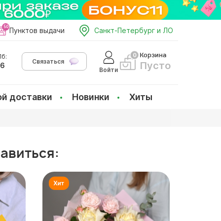
Пунктов выдачи
Санкт-Петербург и ЛО
Корзина
б:
Связаться
Пусто
66
Войти
ой доставки
Новинки
Хиты
равиться: