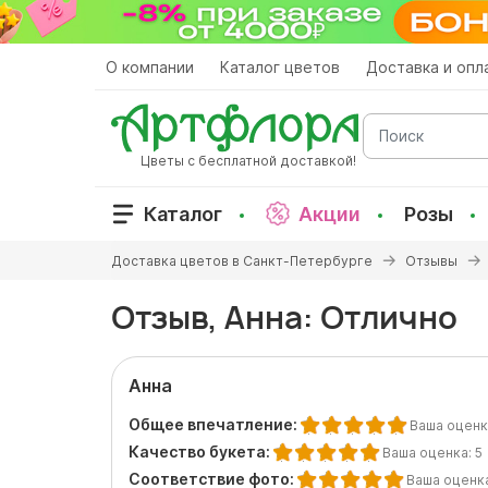
Перейти
к
основному
О компании
Каталог цветов
Доставка и опл
содержанию
Поиск
Цветы с бесплатной доставкой!
Каталог
Акции
Розы
Вы
Доставка цветов в Санкт-Петербурге
Отзывы
здесь
Отзыв, Анна: Отлично
Анна
Общее впечатление:
Ваша оценк
Качество букета:
Ваша оценка:
5
Соответствие фото:
Ваша оценк