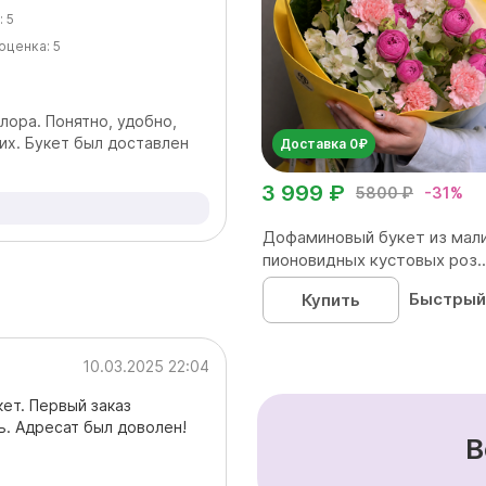
:
5
оценка:
5
лора. Понятно, удобно,
их. Букет был доставлен
Доставка 0₽
3 999 ₽
5800 ₽
-31%
Дофаминовый букет из мал
пионовидных кустовых роз..
Быстрый
Купить
10.03.2025 22:04
кет. Первый заказ
ь. Адресат был доволен!
В