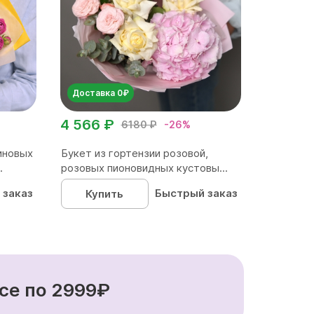
Доставка 0₽
4 566 ₽
6180 ₽
-26%
иновых
Букет из гортензии розовой,
.
розовых пионовидных кустовы...
 заказ
Быстрый заказ
Купить
се по 2999₽