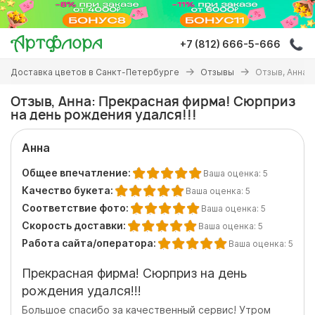
Перейти
к
основному
+7 (812) 666-5-666
содержанию
Вы
Доставка цветов в Санкт-Петербурге
Отзывы
Отзыв, Анна:
здесь
Отзыв, Анна: Прекрасная фирма! Сюрприз
на день рождения удался!!!
Анна
Общее впечатление:
Ваша оценка:
5
Качество букета:
Ваша оценка:
5
Соответствие фото:
Ваша оценка:
5
Скорость доставки:
Ваша оценка:
5
Работа сайта/оператора:
Ваша оценка:
5
Прекрасная фирма! Сюрприз на день
рождения удался!!!
Большое спасибо за качественный сервис! Утром