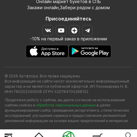
Онлайн маркет букетов в СПБ
Закажи онлайн,Забери рядом с домом
Присоединяйтесь
-10% на первый заказ в приложении
© 2026 Артфлора. Все права защищены.
Вся информация на сайте несет исключительно информационный
характер и не является публичной офертой. ИП Пономарева Н. В.
ИНН 780202390508 ОГРН 320784700288152
Продолжая работу с сайтом, вы даете согласие на использование
сайтом cookies и
обработку персональных данных
в целях
функционирования сайта, проведения ретаргетинга, статистических
исследований, улучшения сервиса и предоставления релевантной
рекламной информации на основе ваших предпочтений и интересов.