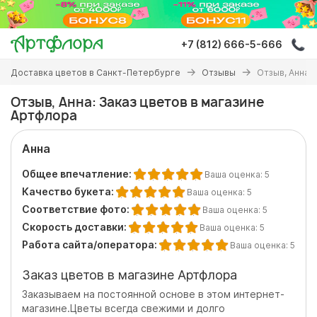
Перейти
к
основному
+7 (812) 666-5-666
содержанию
Вы
Доставка цветов в Санкт-Петербурге
Отзывы
Отзыв, Анна:
здесь
Отзыв, Анна: Заказ цветов в магазине
Артфлора
Анна
Общее впечатление:
Ваша оценка:
5
Качество букета:
Ваша оценка:
5
Соответствие фото:
Ваша оценка:
5
Скорость доставки:
Ваша оценка:
5
Работа сайта/оператора:
Ваша оценка:
5
Заказ цветов в магазине Артфлора
Заказываем на постоянной основе в этом интернет-
магазине.Цветы всегда свежими и долго