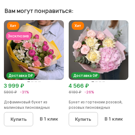
Вам могут понравиться:
Доставка 0₽
Доставка 0₽
3 999 ₽
4 566 ₽
5800 ₽
-31%
6180 ₽
-26%
Дофаминовый букет из
Букет из гортензии розовой,
малиновых пионовидных
розовых пионовидных
кустовых роз...
кустовы...
В 1 клик
В 1 клик
Купить
Купить