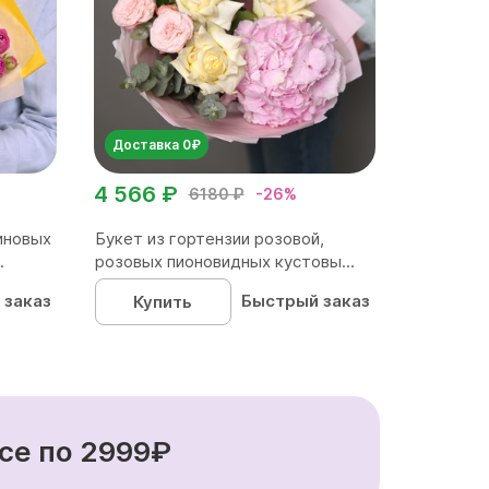
Доставка 0₽
4 566 ₽
6180 ₽
-26%
иновых
Букет из гортензии розовой,
.
розовых пионовидных кустовы...
 заказ
Быстрый заказ
Купить
се по 2999₽