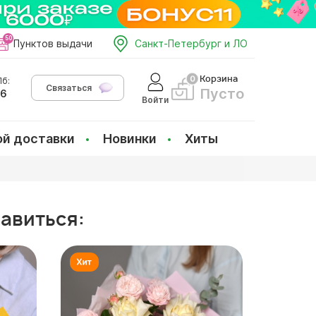
Пунктов выдачи
Санкт-Петербург и ЛО
Корзина
б:
Связаться
Пусто
66
Войти
ой доставки
Новинки
Хиты
равиться: