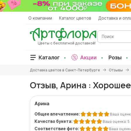
Перейти
к
основному
О компании
Каталог цветов
Доставка и опл
содержанию
Поиск
Цветы с бесплатной доставкой!
Каталог
Акции
Розы
Вы
Доставка цветов в Санкт-Петербурге
Отзывы
здесь
Отзыв, Арина : Хорошее
Арина
Общее впечатление:
Ваша оценк
Качество букета:
Ваша оценка:
5
Соответствие фото:
Ваша оценк