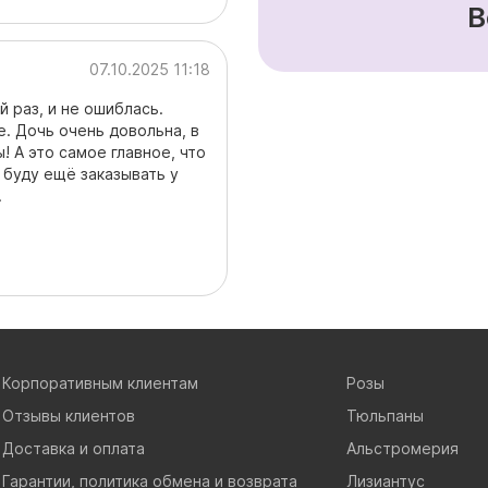
В
07.10.2025 11:18
 раз, и не ошиблась.
. Дочь очень довольна, в
! А это самое главное, что
буду ещё заказывать у
.
Корпоративным клиентам
Розы
Отзывы клиентов
Тюльпаны
Доставка и оплата
Альстромерия
Гарантии, политика обмена и возврата
Лизиантус