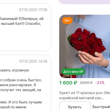
07.10.2025 17:08
абываемый! Юбилярша, ей
 высший бал!!! Спасибо,
07.10.2025 14:36
ыразить огромную
Доставка 0₽
ыл собран очень быстро.
1 600 ₽
2090 ₽
-23%
 меня разочаровал. Я
 получит тех эмоций, на
Букет из 11 красных роз (Ке
корейской матовой кал...
инию. И это было лучшим
Быстрый
Купить
ушкой по имени