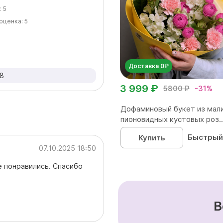
:
5
оценка:
5
Доставка 0₽
58
3 999 ₽
5800 ₽
-31%
Дофаминовый букет из мал
пионовидных кустовых роз..
Быстрый
Купить
07.10.2025 18:50
е понравились. Спасибо
В