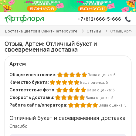
Перейти
к
основному
+7 (812) 666-5-666
содержанию
Вы
Доставка цветов в Санкт-Петербурге
Отзывы
Отзыв, Артем
здесь
Отзыв, Артем: Отличный букет и
своевременная доставка
Артем
Общее впечатление:
Ваша оценка:
5
Качество букета:
Ваша оценка:
5
Соответствие фото:
Ваша оценка:
5
Скорость доставки:
Ваша оценка:
5
Работа сайта/оператора:
Ваша оценка:
5
Отличный букет и своевременная доставка
Спасибо