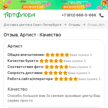
Перейти
к
основному
+7 (812) 666-5-666
содержанию
Вы
Доставка цветов в Санкт-Петербурге
Отзывы
Отзыв, Артис
здесь
Отзыв, Артист : Качество
Артист
Общее впечатление:
Ваша оценка:
5
Качество букета:
Ваша оценка:
5
Соответствие фото:
Ваша оценка:
5
Скорость доставки:
Ваша оценка:
5
Работа сайта/оператора:
Ваша оценка:
5
Качество
Спасибо большое вам За свежие красивые цветы Ваш
сервис просто