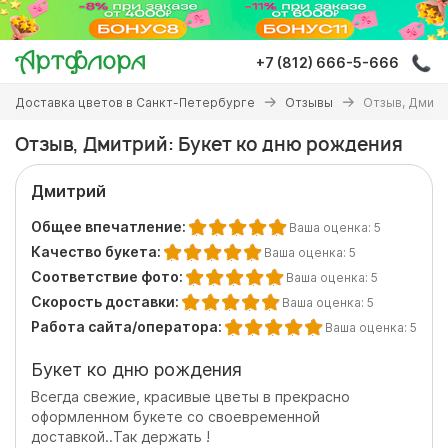
Перейти
к
основному
+7 (812) 666-5-666
содержанию
Вы
Доставка цветов в Санкт-Петербурге
Отзывы
Отзыв, Дмитр
здесь
Отзыв, Дмитрий: Букет ко дню рождения
Дмитрий
Общее впечатление:
Ваша оценка:
5
Качество букета:
Ваша оценка:
5
Соответствие фото:
Ваша оценка:
5
Скорость доставки:
Ваша оценка:
5
Работа сайта/оператора:
Ваша оценка:
5
Букет ко дню рождения
Всегда свежие, красивые цветы в прекрасно
оформленном букете со своевременной
доставкой..Так держать !