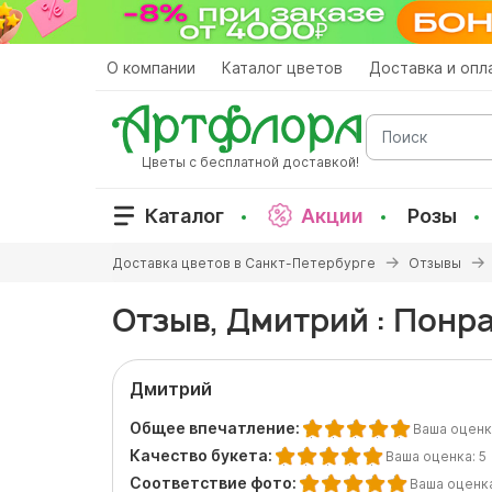
Перейти
к
основному
О компании
Каталог цветов
Доставка и опл
содержанию
Поиск
Цветы с бесплатной доставкой!
Каталог
Акции
Розы
Вы
Доставка цветов в Санкт-Петербурге
Отзывы
здесь
Отзыв, Дмитрий : Понр
Дмитрий
Общее впечатление:
Ваша оценк
Качество букета:
Ваша оценка:
5
Соответствие фото:
Ваша оценк