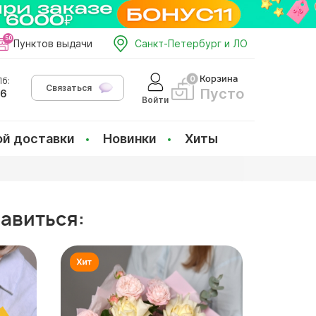
Пунктов выдачи
Санкт-Петербург и ЛО
Корзина
б:
Связаться
Пусто
66
Войти
ой доставки
Новинки
Хиты
равиться: