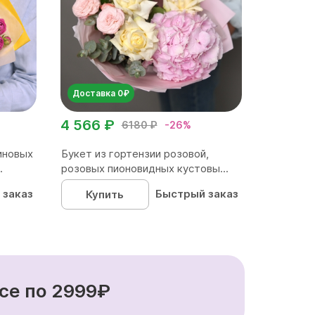
Доставка 0₽
4 566 ₽
6180 ₽
-26%
иновых
Букет из гортензии розовой,
.
розовых пионовидных кустовы...
 заказ
Быстрый заказ
Купить
се по 2999₽