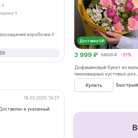
:
5
оценка:
5
 восхищения коробочка !!
Доставка 0₽
:59
3 999 ₽
5800 ₽
-31%
Дофаминовый букет из мал
пионовидных кустовых роз..
Быстрый
Купить
18.02.2025 19:27
Доставлен в указанный
В