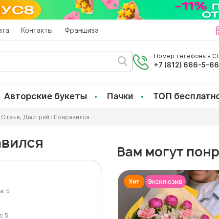
ата
Контакты
Франшиза
Номер телефона в СП
+7 (812) 666-5-6
Авторские букеты
Пачки
ТОП бесплатн
Отзыв, Дмитрий : Понравился
авился
Вам могут пон
а:
5
а:
5