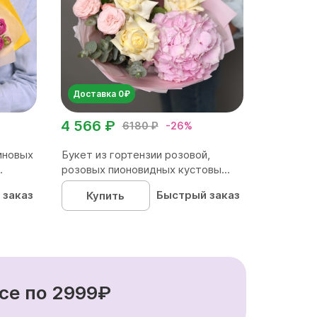
Доставка 0₽
4 566 ₽
6180 ₽
-26%
иновых
Букет из гортензии розовой,
.
розовых пионовидных кустовы...
 заказ
Быстрый заказ
Купить
се по 2999₽