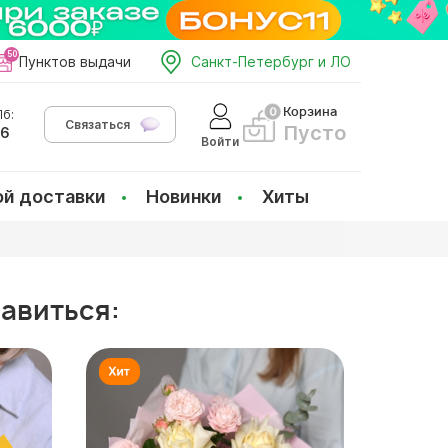
Пунктов выдачи
Санкт-Петербург и ЛО
Корзина
б:
Связаться
Пусто
66
Войти
ой доставки
Новинки
Хиты
равиться: