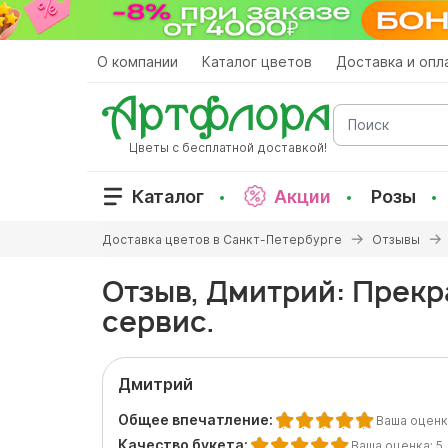
Перейти
к
основному
О компании
Каталог цветов
Доставка и опл
содержанию
Поиск
Цветы с бесплатной доставкой!
Каталог
Акции
Розы
Вы
Доставка цветов в Санкт-Петербурге
Отзывы
здесь
Отзыв, Дмитрий: Прекр
сервис.
Дмитрий
Общее впечатление:
Ваша оценк
Качество букета:
Ваша оценка:
5