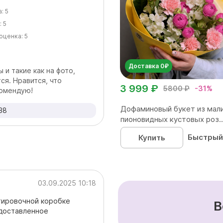
а:
5
:
5
оценка:
5
Доставка 0₽
 и такие как на фото,
ся. Нравится, что
3 999 ₽
5800 ₽
-31%
комендую!
Дофаминовый букет из мал
38
пионовидных кустовых роз..
Быстрый
Купить
03.09.2025 10:18
тировочной коробке
В
 доставленное