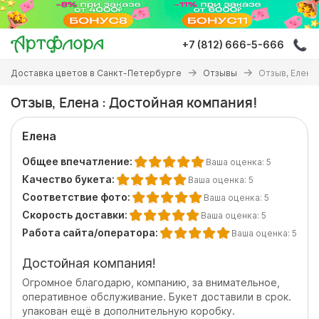
Перейти
к
основному
+7 (812) 666-5-666
содержанию
Вы
Доставка цветов в Санкт-Петербурге
Отзывы
Отзыв, Елена
здесь
Отзыв, Елена : Достойная компания!
Елена
Общее впечатление:
Ваша оценка:
5
Качество букета:
Ваша оценка:
5
Соответствие фото:
Ваша оценка:
5
Скорость доставки:
Ваша оценка:
5
Работа сайта/оператора:
Ваша оценка:
5
Достойная компания!
Огромное благодарю, компанию, за внимательное,
оперативное обслуживание. Букет доставили в срок.
упакован ещё в дополнительную коробку.