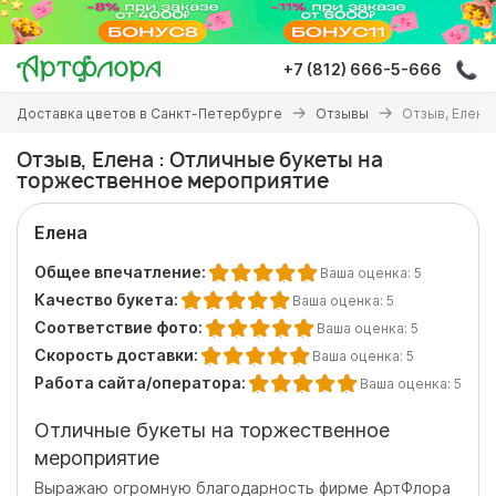
Перейти
к
основному
+7 (812) 666-5-666
содержанию
Вы
Доставка цветов в Санкт-Петербурге
Отзывы
Отзыв, Елена
здесь
Отзыв, Елена : Отличные букеты на
торжественное мероприятие
Елена
Общее впечатление:
Ваша оценка:
5
Качество букета:
Ваша оценка:
5
Соответствие фото:
Ваша оценка:
5
Скорость доставки:
Ваша оценка:
5
Работа сайта/оператора:
Ваша оценка:
5
Отличные букеты на торжественное
мероприятие
Выражаю огромную благодарность фирме АртФлора