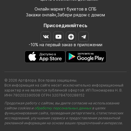
Онлайн маркет букетов в СПБ
Закажи онлайн,Забери рядом с домом
Присоединяйтесь
-10% на первый заказ в приложении
© 2026 Артфлора. Все права защищены.
Вся информация на сайте несет исключительно информационный
характер и не является публичной офертой. ИП Пономарева Н. В.
ИНН 780202390508 ОГРН 320784700288152
Продолжая работу с сайтом, вы даете согласие на использование
сайтом cookies и
обработку персональных данных
в целях
функционирования сайта, проведения ретаргетинга, статистических
исследований, улучшения сервиса и предоставления релевантной
рекламной информации на основе ваших предпочтений и интересов.