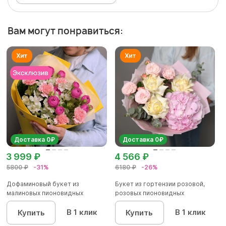
Вам могут понравиться:
Доставка 0₽
Доставка 0₽
3 999 ₽
4 566 ₽
5800 ₽
-31%
6180 ₽
-26%
Дофаминовый букет из
Букет из гортензии розовой,
малиновых пионовидных
розовых пионовидных
кустовых роз...
кустовы...
В 1 клик
В 1 клик
Купить
Купить