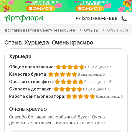
Перейти
к
основному
+7 (812) 666-5-666
содержанию
Вы
Доставка цветов в Санкт-Петербурге
Отзывы
Отзыв, Хурше
здесь
Отзыв, Хуршеда: Очень красиво
Хуршеда
Общее впечатление:
Ваша оценка:
5
Качество букета:
Ваша оценка:
5
Соответствие фото:
Ваша оценка:
5
Скорость доставки:
Ваша оценка:
5
Работа сайта/оператора:
Ваша оценка:
5
Очень красиво
Спасибо большое за необычный букет. Очень
довольные остались , именинница в восторге .