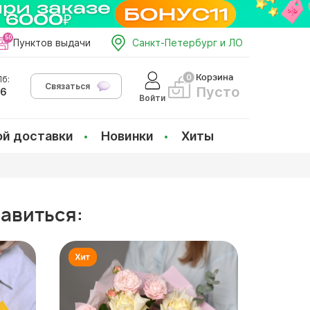
Пунктов выдачи
Санкт-Петербург и ЛО
Корзина
б:
Связаться
Пусто
66
Войти
ой доставки
Новинки
Хиты
равиться: