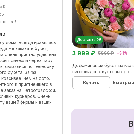
а:
5
:
5
оценка:
5
ли
Доставка 0₽
 у дома, всегда нравилась
уда же заказать букет,
3 999 ₽
5800 ₽
-31%
а очень приятно удивлена,
тобы привезли через пару
Дофаминовый букет из мал
в, связались по телефону
пионовидных кустовых роз..
ого букета. Заказ
 красивее, чем на фото.
Быстрый
Купить
нтного и приятнейшего в
е заказ на Петроградской.
жливых курьеров. Очень
оту вашей фирмы и ваших
В