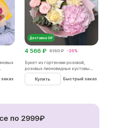
Доставка 0₽
4 566 ₽
6180 ₽
-26%
иновых
Букет из гортензии розовой,
.
розовых пионовидных кустовы...
 заказ
Быстрый заказ
Купить
се по 2999₽