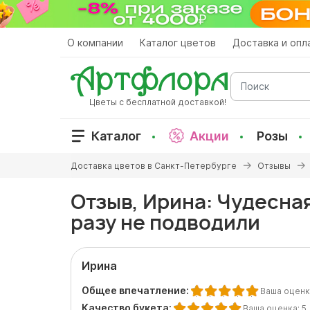
Перейти
к
основному
О компании
Каталог цветов
Доставка и опл
содержанию
Поиск
Цветы с бесплатной доставкой!
Каталог
Акции
Розы
Вы
Доставка цветов в Санкт-Петербурге
Отзывы
здесь
Отзыв, Ирина: Чудесна
разу не подводили
Ирина
Общее впечатление:
Ваша оценк
Качество букета:
Ваша оценка:
5