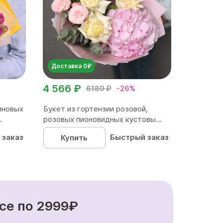
Доставка 0₽
4 566 ₽
6180 ₽
-26%
иновых
Букет из гортензии розовой,
.
розовых пионовидных кустовы...
 заказ
Быстрый заказ
Купить
се по 2999₽