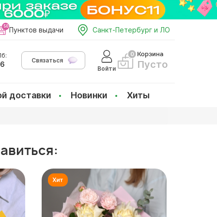
Пунктов выдачи
Санкт-Петербург и ЛО
Корзина
б:
Связаться
Пусто
66
Войти
ой доставки
Новинки
Хиты
равиться: