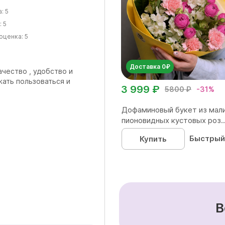
а:
5
:
5
оценка:
5
Доставка 0₽
чество , удобство и
жать пользоваться и
3 999 ₽
5800 ₽
-31%
Дофаминовый букет из мал
пионовидных кустовых роз..
Быстрый
Купить
В