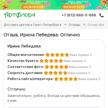
Перейти
к
основному
+7 (812) 666-5-666
содержанию
Вы
Доставка цветов в Санкт-Петербурге
Отзывы
Отзыв, Ирина
здесь
Отзыв, Ирина Лебедева: Отлично
Ирина Лебедева
Общее впечатление:
Ваша оценка:
5
Качество букета:
Ваша оценка:
5
Соответствие фото:
Ваша оценка:
5
Скорость доставки:
Ваша оценка:
5
Работа сайта/оператора:
Ваша оценка:
5
Отлично
Замечательно, ребята. Всегда за цветами обращаюсь
к вам.