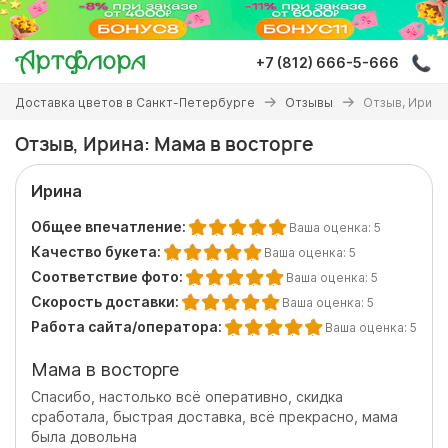
Перейти
к
основному
+7 (812) 666-5-666
содержанию
Вы
Доставка цветов в Санкт-Петербурге
Отзывы
Отзыв, Ирина
здесь
Отзыв, Ирина: Мама в восторге
Ирина
Общее впечатление:
Ваша оценка:
5
Качество букета:
Ваша оценка:
5
Соответствие фото:
Ваша оценка:
5
Скорость доставки:
Ваша оценка:
5
Работа сайта/оператора:
Ваша оценка:
5
Мама в восторге
Спасибо, настолько всё оперативно, скидка
сработала, быстрая доставка, всё прекрасно, мама
была довольна