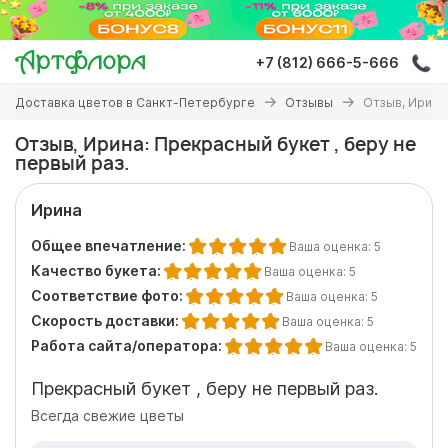
Перейти
к
основному
+7 (812) 666-5-666
содержанию
Вы
Доставка цветов в Санкт-Петербурге
Отзывы
Отзыв, Ирина:
здесь
Отзыв, Ирина: Прекрасный букет , беру не
первый раз.
Ирина
Общее впечатление:
Ваша оценка:
5
Качество букета:
Ваша оценка:
5
Соответствие фото:
Ваша оценка:
5
Скорость доставки:
Ваша оценка:
5
Работа сайта/оператора:
Ваша оценка:
5
Прекрасный букет , беру не первый раз.
Всегда свежие цветы