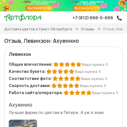
Перейти
к
основному
+7 (812) 666-5-666
содержанию
Вы
Доставка цветов в Санкт-Петербурге
Отзывы
Отзыв, Левин
здесь
Отзыв, Левинзон: Ахуеннно
Левинзон
Общее впечатление:
Ваша оценка:
5
Качество букета:
Ваша оценка:
5
Соответствие фото:
Ваша оценка:
5
Скорость доставки:
Ваша оценка:
5
Работа сайта/оператора:
Ваша оценка:
5
Ахуеннно
Лучшая фирма по цветам в Питере. А уж я знаю