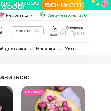
Пунктов выдачи
Санкт-Петербург и ЛО
Корзина
б:
Связаться
Пусто
66
Войти
ой доставки
Новинки
Хиты
равиться: