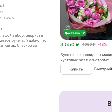
а:
5
:
5
оценка:
5
ы
Доставка 0₽
большой выбор, флористы
мляют букеты. Удобно что
3 550 ₽
4060 ₽
-13%
ая связь. Спасибо за
Букет из пионовидных мали
кустовых роз и альстроме...
Быстрый
Купить
В