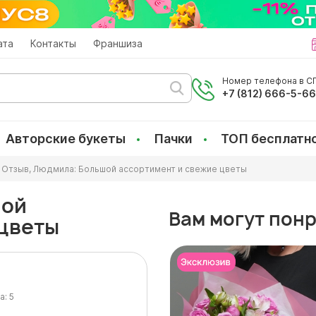
ата
Контакты
Франшиза
Номер телефона в СП
+7 (812) 666-5-6
Авторские букеты
Пачки
ТОП бесплатн
Отзыв, Людмила: Большой ассортимент и свежие цветы
шой
Вам могут пон
 цветы
а:
5