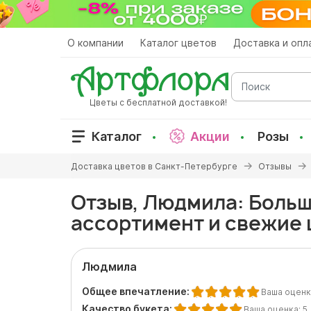
Перейти
к
основному
О компании
Каталог цветов
Доставка и опл
содержанию
Поиск
Цветы с бесплатной доставкой!
Каталог
Акции
Розы
Вы
Доставка цветов в Санкт-Петербурге
Отзывы
здесь
Отзыв, Людмила: Боль
ассортимент и свежие
Людмила
Общее впечатление:
Ваша оценк
Качество букета:
Ваша оценка:
5