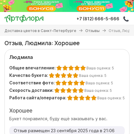
Перейти
к
основному
+7 (812) 666-5-666
содержанию
Вы
Доставка цветов в Санкт-Петербурге
Отзывы
Отзыв, Людм
здесь
Отзыв, Людмила: Хорошее
Людмила
Общее впечатление:
Ваша оценка:
5
Качество букета:
Ваша оценка:
5
Соответствие фото:
Ваша оценка:
5
Скорость доставки:
Ваша оценка:
5
Работа сайта/оператора:
Ваша оценка:
5
Хорошее
Букет понравился, буду ещё заказывать у вас.
Отзыв размещен 23 сентября 2025 года в 21:06