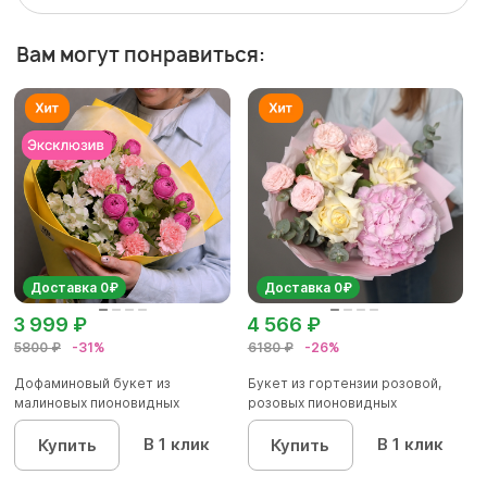
Вам могут понравиться:
Доставка 0₽
Доставка 0₽
3 999 ₽
4 566 ₽
5800 ₽
-31%
6180 ₽
-26%
Дофаминовый букет из
Букет из гортензии розовой,
малиновых пионовидных
розовых пионовидных
кустовых роз...
кустовы...
В 1 клик
В 1 клик
Купить
Купить