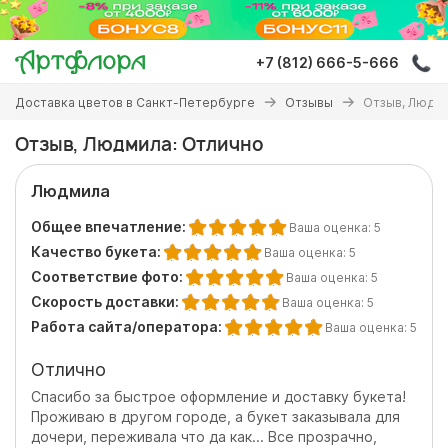
Перейти
к
основному
+7 (812) 666-5-666
содержанию
Вы
Доставка цветов в Санкт-Петербурге
Отзывы
Отзыв, Людми
здесь
Отзыв, Людмила: Отлично
Людмила
Общее впечатление:
Ваша оценка:
5
Качество букета:
Ваша оценка:
5
Соответствие фото:
Ваша оценка:
5
Скорость доставки:
Ваша оценка:
5
Работа сайта/оператора:
Ваша оценка:
5
Отлично
Спасибо за быстрое оформление и доставку букета!
Проживаю в другом городе, а букет заказывала для
дочери, переживала что да как... Все прозрачно,