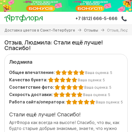
Перейти
к
основному
+7 (812) 666-5-666
содержанию
Вы
Доставка цветов в Санкт-Петербурге
Отзывы
Отзыв, Людми
здесь
Отзыв, Людмила: Стали ещё лучше!
Спасибо!
Людмила
Общее впечатление:
Ваша оценка:
5
Качество букета:
Ваша оценка:
5
Соответствие фото:
Ваша оценка:
5
Скорость доставки:
Ваша оценка:
5
Работа сайта/оператора:
Ваша оценка:
5
Стали ещё лучше! Спасибо!
АртФлора как всегда на высоте! Спасибо, что вы, как
будто старые добрые знакомые, знаете, что нужно