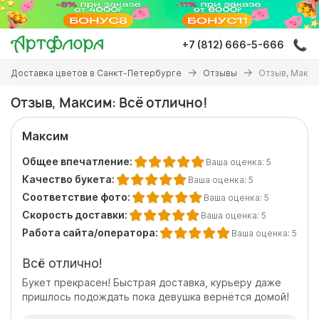
Перейти
к
основному
+7 (812) 666-5-666
содержанию
Вы
Доставка цветов в Санкт-Петербурге
Отзывы
Отзыв, Макси
здесь
Отзыв, Максим: Всё отлично!
Максим
Общее впечатление:
Ваша оценка:
5
Качество букета:
Ваша оценка:
5
Соответствие фото:
Ваша оценка:
5
Скорость доставки:
Ваша оценка:
5
Работа сайта/оператора:
Ваша оценка:
5
Всё отлично!
Букет прекрасен! Быстрая доставка, курьеру даже
пришлось подождать пока девушка вернётся домой!