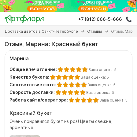
Перейти
к
основному
+7 (812) 666-5-666
содержанию
Вы
Доставка цветов в Санкт-Петербурге
Отзывы
Отзыв, Марин
здесь
Отзыв, Марина: Красивый букет
Марина
Общее впечатление:
Ваша оценка:
5
Качество букета:
Ваша оценка:
5
Соответствие фото:
Ваша оценка:
5
Скорость доставки:
Ваша оценка:
5
Работа сайта/оператора:
Ваша оценка:
5
Красивый букет
Очень понравился букет из роз! Цветы свежие,
ароматные.