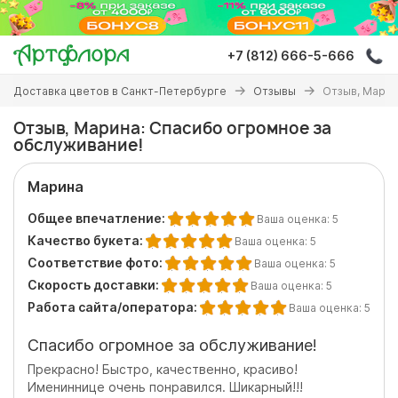
Перейти
к
основному
+7 (812) 666-5-666
содержанию
Вы
Доставка цветов в Санкт-Петербурге
Отзывы
Отзыв, Марин
здесь
Отзыв, Марина: Спасибо огромное за
обслуживание!
Марина
Общее впечатление:
Ваша оценка:
5
Качество букета:
Ваша оценка:
5
Соответствие фото:
Ваша оценка:
5
Скорость доставки:
Ваша оценка:
5
Работа сайта/оператора:
Ваша оценка:
5
Спасибо огромное за обслуживание!
Прекрасно! Быстро, качественно, красиво!
Имениннице очень понравился. Шикарный!!!