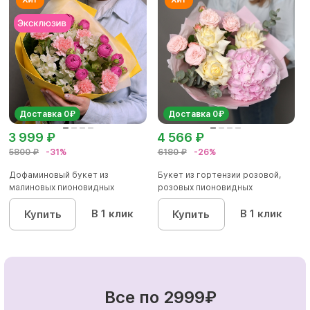
Доставка 0₽
Доставка 0₽
3 999 ₽
4 566 ₽
5800 ₽
-31%
6180 ₽
-26%
Дофаминовый букет из
Букет из гортензии розовой,
малиновых пионовидных
розовых пионовидных
кустовых роз...
кустовы...
В 1 клик
В 1 клик
Купить
Купить
Все по 2999₽