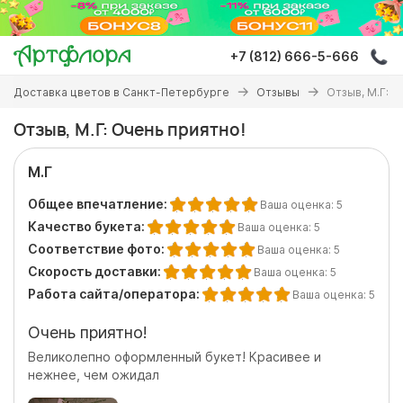
Перейти
к
основному
+7 (812) 666-5-666
содержанию
Вы
Доставка цветов в Санкт-Петербурге
Отзывы
Отзыв, М.Г: О
здесь
Отзыв, М.Г: Очень приятно!
М.Г
Общее впечатление:
Ваша оценка:
5
Качество букета:
Ваша оценка:
5
Соответствие фото:
Ваша оценка:
5
Скорость доставки:
Ваша оценка:
5
Работа сайта/оператора:
Ваша оценка:
5
Очень приятно!
Великолепно оформленный букет! Красивее и
нежнее, чем ожидал