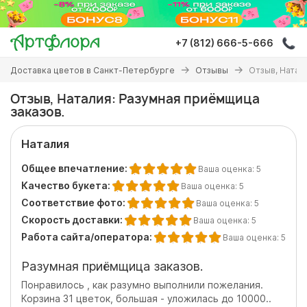
Перейти
к
основному
+7 (812) 666-5-666
содержанию
Вы
Доставка цветов в Санкт-Петербурге
Отзывы
Отзыв, Натал
здесь
Отзыв, Наталия: Разумная приёмщица
заказов.
Наталия
Общее впечатление:
Ваша оценка:
5
Качество букета:
Ваша оценка:
5
Соответствие фото:
Ваша оценка:
5
Скорость доставки:
Ваша оценка:
5
Работа сайта/оператора:
Ваша оценка:
5
Разумная приёмщица заказов.
Понравилось , как разумно выполнили пожелания.
Корзина 31 цветок, большая - уложилась до 10000..