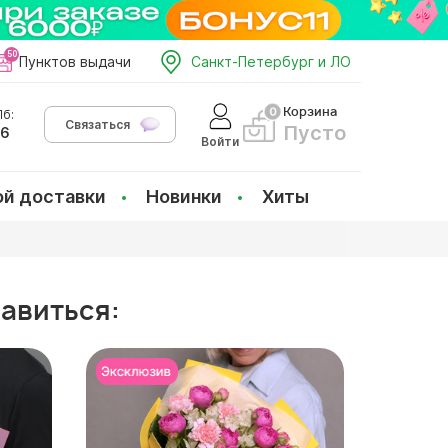
Пунктов выдачи
Санкт-Петербург и ЛО
Корзина
б:
Связаться
Пусто
66
Войти
ой доставки
Новинки
Хиты
равиться: