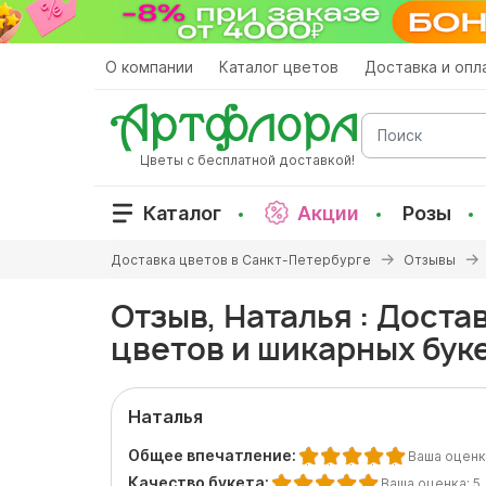
Перейти
к
основному
О компании
Каталог цветов
Доставка и опл
содержанию
Поиск
Цветы с бесплатной доставкой!
Каталог
Акции
Розы
Вы
Доставка цветов в Санкт-Петербурге
Отзывы
здесь
Отзыв, Наталья : Доста
цветов и шикарных бук
Наталья
Общее впечатление:
Ваша оценк
Качество букета:
Ваша оценка:
5