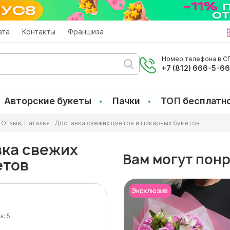
ата
Контакты
Франшиза
Номер телефона в СП
+7 (812) 666-5-6
Авторские букеты
Пачки
ТОП бесплатн
Отзыв, Наталья : Доставка свежих цветов и шикарных букетов
вка свежих
Вам могут пон
етов
а:
5