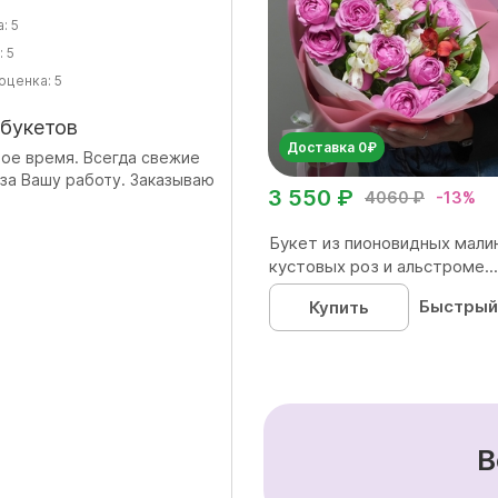
а:
5
:
5
оценка:
5
 букетов
Доставка 0₽
ое время. Всегда свежие
за Вашу работу. Заказываю
3 550 ₽
4060 ₽
-13%
Букет из пионовидных мали
кустовых роз и альстроме...
Быстрый
Купить
В