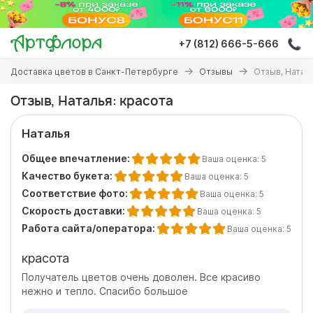
Перейти
к
основному
+7 (812) 666-5-666
содержанию
Вы
Доставка цветов в Санкт-Петербурге
Отзывы
Отзыв, Натал
здесь
Отзыв, Наталья: красота
Наталья
Общее впечатление:
Ваша оценка:
5
Качество букета:
Ваша оценка:
5
Соответствие фото:
Ваша оценка:
5
Скорость доставки:
Ваша оценка:
5
Работа сайта/оператора:
Ваша оценка:
5
красота
Получатель цветов очень доволен. Все красиво
нежно и тепло. Спасибо большое