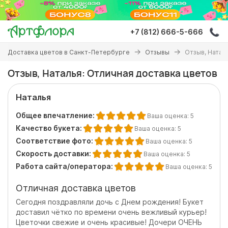
Перейти
к
основному
+7 (812) 666-5-666
содержанию
Вы
Доставка цветов в Санкт-Петербурге
Отзывы
Отзыв, Натал
здесь
Отзыв, Наталья: Отличная доставка цветов
Наталья
Общее впечатление:
Ваша оценка:
5
Качество букета:
Ваша оценка:
5
Соответствие фото:
Ваша оценка:
5
Скорость доставки:
Ваша оценка:
5
Работа сайта/оператора:
Ваша оценка:
5
Отличная доставка цветов
Сегодня поздравляли дочь с Днем рождения! Букет
доставил чётко по времени очень вежливый курьер!
Цветочки свежие и очень красивые! Дочери ОЧЕНЬ