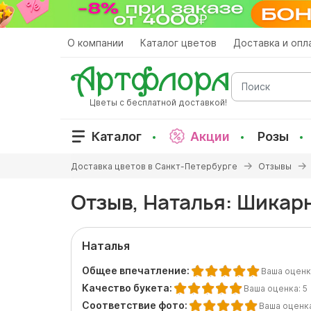
Перейти
к
основному
О компании
Каталог цветов
Доставка и опл
содержанию
Поиск
Цветы с бесплатной доставкой!
Каталог
Акции
Розы
Вы
Доставка цветов в Санкт-Петербурге
Отзывы
здесь
Отзыв, Наталья: Шикар
Наталья
Общее впечатление:
Ваша оценк
Качество букета:
Ваша оценка:
5
Соответствие фото:
Ваша оценк