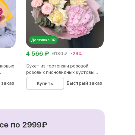
Доставка 0₽
4 566 ₽
6180 ₽
-26%
иновых
Букет из гортензии розовой,
.
розовых пионовидных кустовы...
 заказ
Быстрый заказ
Купить
се по 2999₽