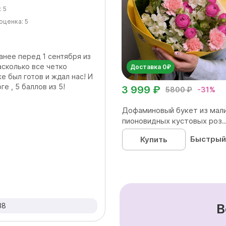
:
5
оценка:
5
анее перед 1 сентября из
асколько все четко
Доставка 0₽
же был готов и ждал нас! И
е , 5 баллов из 5!
3 999 ₽
5800 ₽
-31%
Дофаминовый букет из мал
пионовидных кустовых роз..
Быстрый
Купить
В
38