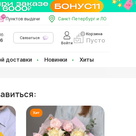
Пунктов выдачи
Санкт-Петербург и ЛО
Корзина
б:
Связаться
Пусто
66
Войти
ой доставки
Новинки
Хиты
равиться: