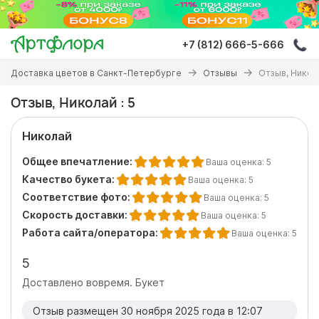
Перейти
к
основному
+7 (812) 666-5-666
содержанию
Вы
Доставка цветов в Санкт-Петербурге
Отзывы
Отзыв, Никола
здесь
Отзыв, Николай : 5
Николай
Общее впечатление:
Ваша оценка:
5
Качество букета:
Ваша оценка:
5
Соответствие фото:
Ваша оценка:
5
Скорость доставки:
Ваша оценка:
5
Работа сайта/оператора:
Ваша оценка:
5
5
Доставлено вовремя. Букет
Отзыв размещен 30 ноября 2025 года в 12:07