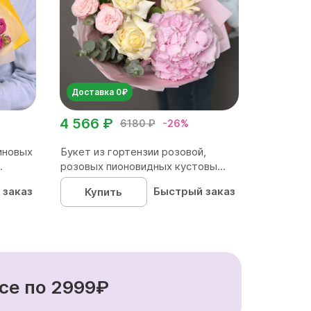
Доставка 0₽
4 566 ₽
6180 ₽
-26%
иновых
Букет из гортензии розовой,
.
розовых пионовидных кустовы...
 заказ
Быстрый заказ
Купить
се по 2999₽