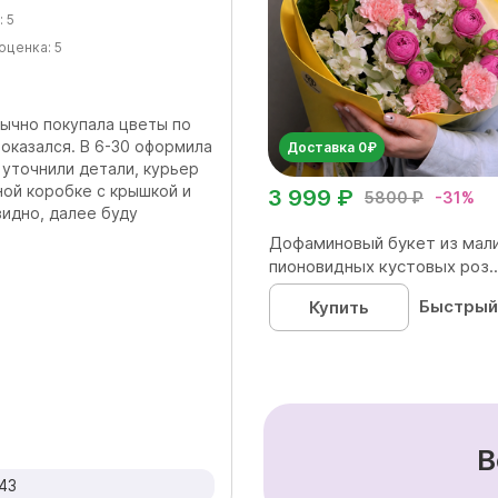
:
5
оценка:
5
ычно покупала цветы по
т оказался. В 6-30 оформила
Доставка 0₽
, уточнили детали, курьер
ной коробке с крышкой и
3 999 ₽
5800 ₽
-31%
видно, далее буду
Дофаминовый букет из мал
пионовидных кустовых роз..
Быстрый
Купить
В
43