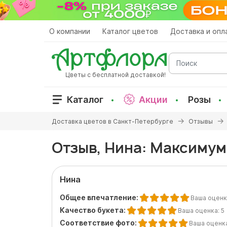
Перейти
к
основному
О компании
Каталог цветов
Доставка и опл
содержанию
Поиск
Цветы с бесплатной доставкой!
Каталог
Акции
Розы
Вы
Доставка цветов в Санкт-Петербурге
Отзывы
здесь
Отзыв, Нина: Максимум
Нина
Общее впечатление:
Ваша оценк
Качество букета:
Ваша оценка:
5
Соответствие фото:
Ваша оценк