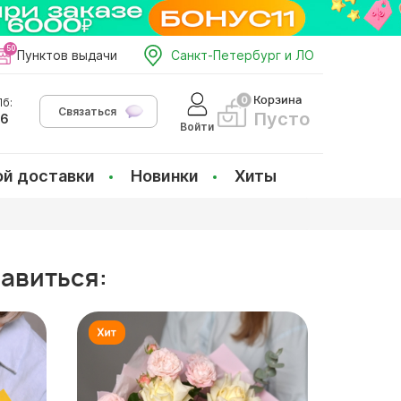
Пунктов выдачи
Санкт-Петербург и ЛО
Корзина
б:
Связаться
Пусто
66
Войти
ой доставки
Новинки
Хиты
равиться: