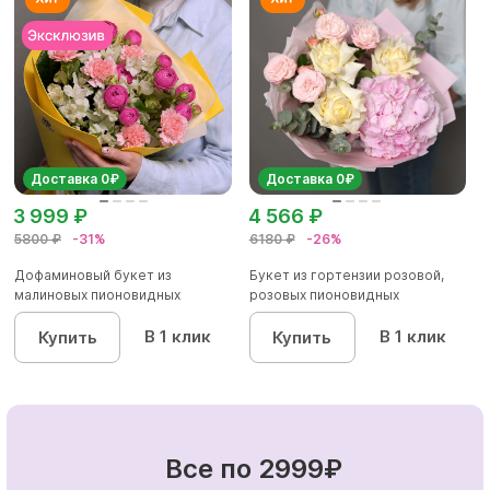
Доставка 0₽
Доставка 0₽
3 999 ₽
4 566 ₽
5800 ₽
-31%
6180 ₽
-26%
Дофаминовый букет из
Букет из гортензии розовой,
малиновых пионовидных
розовых пионовидных
кустовых роз...
кустовы...
В 1 клик
В 1 клик
Купить
Купить
Все по 2999₽