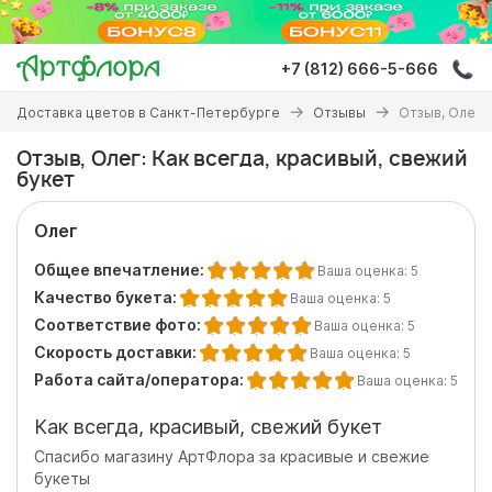
Перейти
к
основному
+7 (812) 666-5-666
содержанию
Вы
Доставка цветов в Санкт-Петербурге
Отзывы
Отзыв, Олег: 
здесь
Отзыв, Олег: Как всегда, красивый, свежий
букет
Олег
Общее впечатление:
Ваша оценка:
5
Качество букета:
Ваша оценка:
5
Соответствие фото:
Ваша оценка:
5
Скорость доставки:
Ваша оценка:
5
Работа сайта/оператора:
Ваша оценка:
5
Как всегда, красивый, свежий букет
Спасибо магазину АртФлора за красивые и свежие
букеты