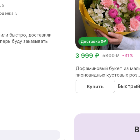
:
5
оценка:
5
мили быстро, доставили
перь буду заказывать
Доставка 0₽
3 999 ₽
5800 ₽
-31%
Дофаминовый букет из мал
пионовидных кустовых роз..
Быстрый
Купить
В