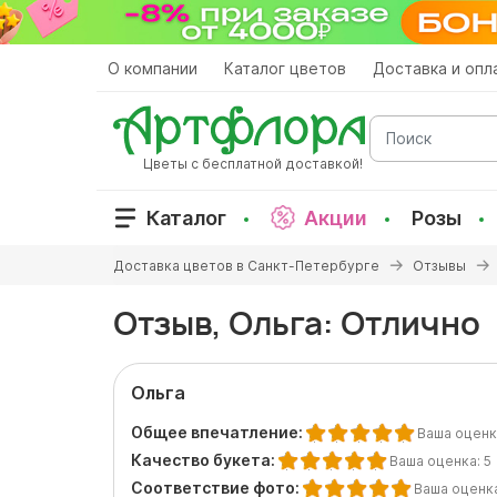
Перейти
к
основному
О компании
Каталог цветов
Доставка и опл
содержанию
Поиск
Цветы с бесплатной доставкой!
Каталог
Акции
Розы
Вы
Доставка цветов в Санкт-Петербурге
Отзывы
здесь
Отзыв, Ольга: Отлично
Ольга
Общее впечатление:
Ваша оценк
Качество букета:
Ваша оценка:
5
Соответствие фото:
Ваша оценк