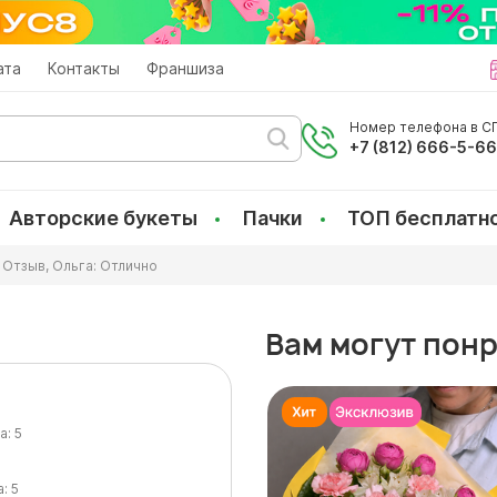
ата
Контакты
Франшиза
Номер телефона в СП
+7 (812) 666-5-6
Авторские букеты
Пачки
ТОП бесплатн
Отзыв, Ольга: Отлично
Вам могут пон
а:
5
а:
5