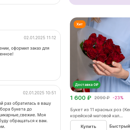
02.01.2025 11:12
ении, оформил заказ для
менное!
Доставка 0₽
02.01.2025 10:51
1 600 ₽
2090 ₽
-23%
й раз обратилась в вашу
бора букета до
Букет из 11 красных роз (Ке
шикарные,свежие. Моя
корейской матовой кал...
буду обращаться к вам.
Быстрый
Купить
ии.