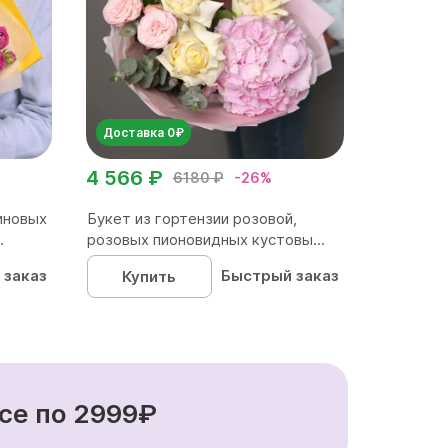
Доставка 0₽
4 566 ₽
6180 ₽
-26%
иновых
Букет из гортензии розовой,
.
розовых пионовидных кустовы...
 заказ
Быстрый заказ
Купить
се по 2999₽