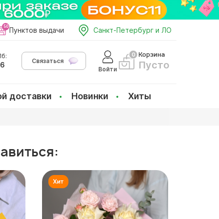
Пунктов выдачи
Санкт-Петербург и ЛО
Корзина
б:
Связаться
Пусто
66
Войти
ой доставки
Новинки
Хиты
равиться: