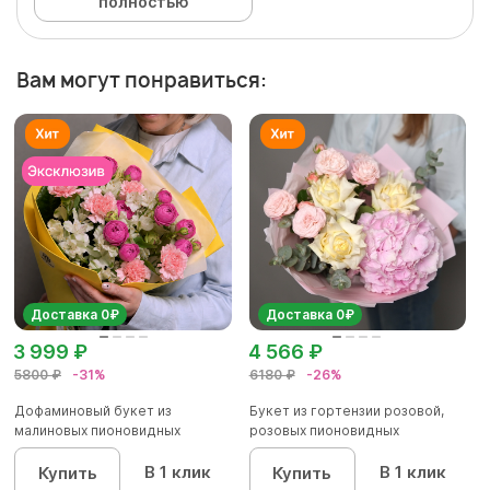
полностью
Вам могут понравиться:
Доставка 0₽
Доставка 0₽
3 999 ₽
4 566 ₽
5800 ₽
-31%
6180 ₽
-26%
Дофаминовый букет из
Букет из гортензии розовой,
малиновых пионовидных
розовых пионовидных
кустовых роз...
кустовы...
В 1 клик
В 1 клик
Купить
Купить