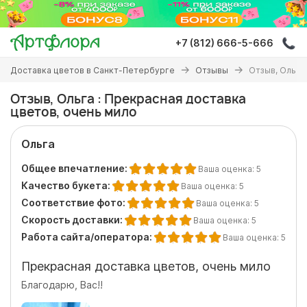
Перейти
к
основному
+7 (812) 666-5-666
содержанию
Вы
Доставка цветов в Санкт-Петербурге
Отзывы
Отзыв, Ольга
здесь
Отзыв, Ольга : Прекрасная доставка
цветов, очень мило
Ольга
Общее впечатление:
Ваша оценка:
5
Качество букета:
Ваша оценка:
5
Соответствие фото:
Ваша оценка:
5
Скорость доставки:
Ваша оценка:
5
Работа сайта/оператора:
Ваша оценка:
5
Прекрасная доставка цветов, очень мило
Благодарю, Вас!!