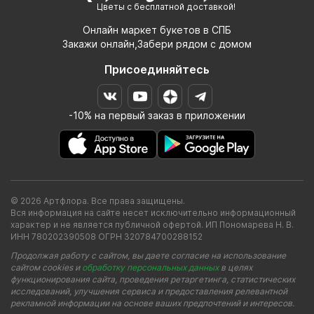
Цветы с бесплатной доставкой!
Онлайн маркет букетов в СПБ
Закажи онлайн,Забери рядом с домом
Присоединяйтесь
-10% на первый заказ в приложении
© 2026 Артфлора. Все права защищены.
Вся информация на сайте несет исключительно информационный
характер и не является публичной офертой. ИП Пономарева Н. В.
ИНН 780202390508 ОГРН 320784700288152
Продолжая работу с сайтом, вы даете согласие на использование
сайтом cookies и
обработку персональных данных
в целях
функционирования сайта, проведения ретаргетинга, статистических
исследований, улучшения сервиса и предоставления релевантной
рекламной информации на основе ваших предпочтений и интересов.