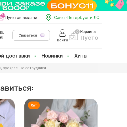
Пунктов выдачи
Санкт-Петербург и ЛО
Корзина
б:
Связаться
Пусто
66
Войти
ой доставки
Новинки
Хиты
ин, прекрасные сотрудники
равиться: