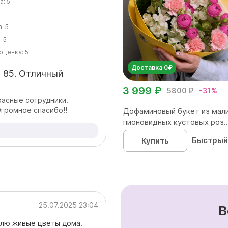
а:
5
а:
5
:
5
оценка:
5
Доставка 0₽
й 85. Отличный
3 999 ₽
5800 ₽
-31%
расные сотрудники.
громное спасибо!!
Дофаминовый букет из мал
пионовидных кустовых роз..
Быстрый
Купить
25.07.2025 23:04
В
блю живые цветы дома.