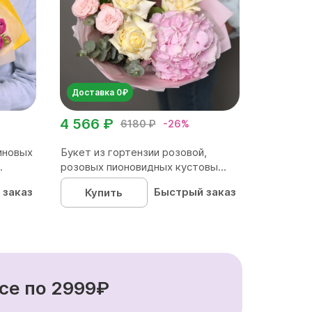
Доставка 0₽
4 566 ₽
6180 ₽
-26%
иновых
Букет из гортензии розовой,
.
розовых пионовидных кустовы...
 заказ
Быстрый заказ
Купить
се по 2999₽