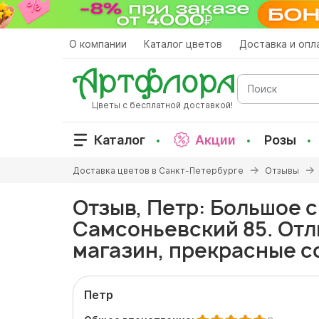
Перейти
к
основному
О компании
Каталог цветов
Доставка и опл
содержанию
Поиск
Цветы с бесплатной доставкой!
Каталог
Акции
Розы
Вы
Доставка цветов в Санкт-Петербурге
Отзывы
здесь
Отзыв, Петр: Большое с
Самсоньевский 85. От
магазин, прекрасные с
Петр