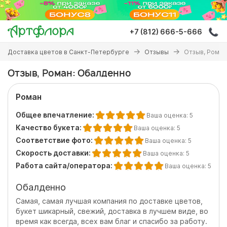
Перейти
к
основному
+7 (812) 666-5-666
содержанию
Вы
Доставка цветов в Санкт-Петербурге
Отзывы
Отзыв, Роман
здесь
Отзыв, Роман: Обалденно
Роман
Общее впечатление:
Ваша оценка:
5
Качество букета:
Ваша оценка:
5
Соответствие фото:
Ваша оценка:
5
Скорость доставки:
Ваша оценка:
5
Работа сайта/оператора:
Ваша оценка:
5
Обалденно
Самая, самая лучшая компания по доставке цветов,
букет шикарный, свежий, доставка в лучшем виде, во
время как всегда, всех вам благ и спасибо за работу.