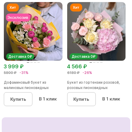
Доставка 0₽
Доставка 0₽
3 999 ₽
4 566 ₽
5800 ₽
-31%
6180 ₽
-26%
Дофаминовый букет из
Букет из гортензии розовой,
малиновых пионовидных
розовых пионовидных
кустовых роз...
кустовы...
В 1 клик
В 1 клик
Купить
Купить